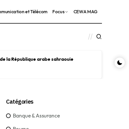
munication et Télécom
Focus
CEWA MAG
 de la République arabe sahraouie
Le FMI
le dév
Catégories
Banque & Assurance
Bourse