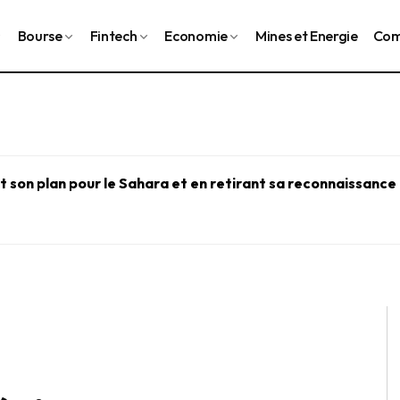
Bourse
Fintech
Economie
Mines et Energie
Com
 son plan pour le Sahara et en retirant sa reconnaissance