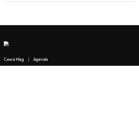
Cewa Mag
Agenda
Contactez-nous
Copyright:
BANKASSUR AFRIK
BankassurAfrik est un produit de
Facilitads, régie digitale Africaine implantée dans 3 pays: Côte
d’Ivoire- Sénégal-Maroc...