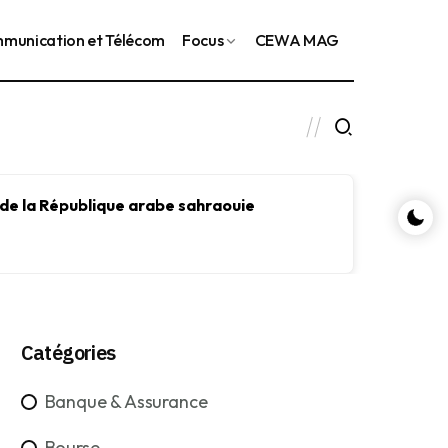
munication et Télécom
Focus
CEWA MAG
 de la République arabe sahraouie
Le FMI
le dév
Catégories
Banque & Assurance
Bourse