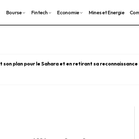
Bourse
Fintech
Economie
Mines et Energie
Com
 son plan pour le Sahara et en retirant sa reconnaissance