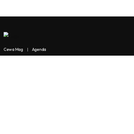
Cewa Mag
Agenda
Contactez-nous
Copyright:
BANKASSUR AFRIK
BankassurAfrik est un produit de
Facilitads, régie digitale Africaine implantée dans 3 pays: Côte
d’Ivoire- Sénégal-Maroc...