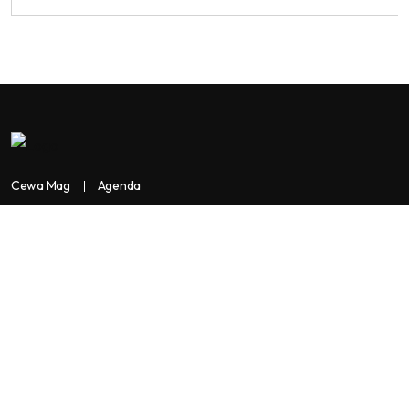
Cewa Mag
Agenda
Contactez-nous
Copyright:
BANKASSUR AFRIK
BankassurAfrik est un produit de
Facilitads, régie digitale Africaine implantée dans 3 pays: Côte
d’Ivoire- Sénégal-Maroc...