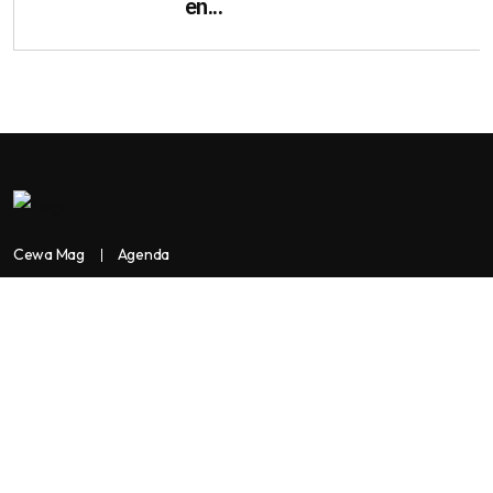
en...
Cewa Mag
Agenda
Contactez-nous
Copyright:
BANKASSUR AFRIK
BankassurAfrik est un produit de
Facilitads, régie digitale Africaine implantée dans 3 pays: Côte
d’Ivoire- Sénégal-Maroc...