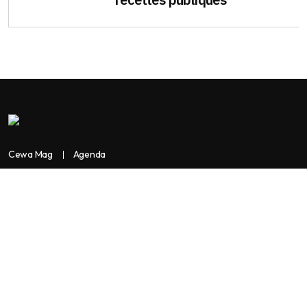
Cewa Mag
Agenda
Contactez-nous
Copyright:
BANKASSUR AFRIK
BankassurAfrik est un produit de
Facilitads, régie digitale Africaine implantée dans 3 pays: Côte
d’Ivoire- Sénégal-Maroc...