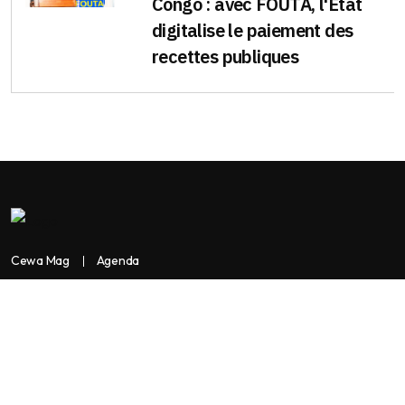
Congo : avec FOUTA, l'État
digitalise le paiement des
recettes publiques
Cewa Mag
Agenda
Contactez-nous
Copyright:
BANKASSUR AFRIK
BankassurAfrik est un produit de