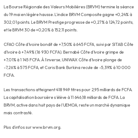
La Bourse Régionale des Valeurs Mobilières (BRVM) termine la séance
du 19 mai en légère hausse. L’indice BRVM Composite gagne +0,24% à
302,01 points. Le BRVM Prestige progresse de +0,27% à 124,72 points,
et le BRVM 30 de +0,20% à 152,11 points.
CFAO Côte d’Ivoire bondit de +7,50% à 645 FCFA, suivi par SITAB Côte
d’Ivoire à +7,49% (16 930 FCFA). Bernabé Côte d’Ivoire grimpe de
+7,01% à 1 145 FCFA. À l’inverse, UNIWAX Côte d’Ivoire plonge de
-7,26% à 575 FCFA, et Coris Bank Burkina recule de -5,39% à 10 000
FCFA.
Les transactions atteignent 418 949 titres pour 2,95 milliards de FCFA.
La capitalisation boursière s’élève à 11 646,18 milliards de FCFA. La
BRVM, active dans huit pays de l’UEMOA, reste un marché dynamique
mais contrasté.
Plus d’infos sur www.brvm.org.