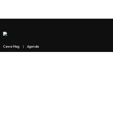
Cewa Mag
Agenda
Contactez-nous
Copyright:
BANKASSUR AFRIK
BankassurAfrik est un produit de
Facilitads, régie digitale Africaine implantée dans 3 pays: Côte
d’Ivoire- Sénégal-Maroc...