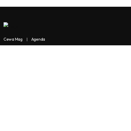
Cewa Mag
Agenda
Contactez-nous
Copyright:
BANKASSUR AFRIK
BankassurAfrik est un produit de
Facilitads, régie digitale Africaine implantée dans 3 pays: Côte
d’Ivoire- Sénégal-Maroc...