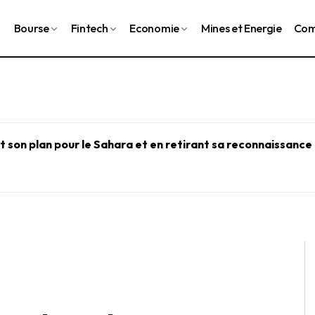
Bourse
Fintech
Economie
Mines et Energie
Com
 son plan pour le Sahara et en retirant sa reconnaissance