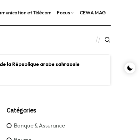
munication et Télécom
Focus
CEWA MAG
 de la République arabe sahraouie
Le FMI
le dév
Catégories
Banque & Assurance
Bourse