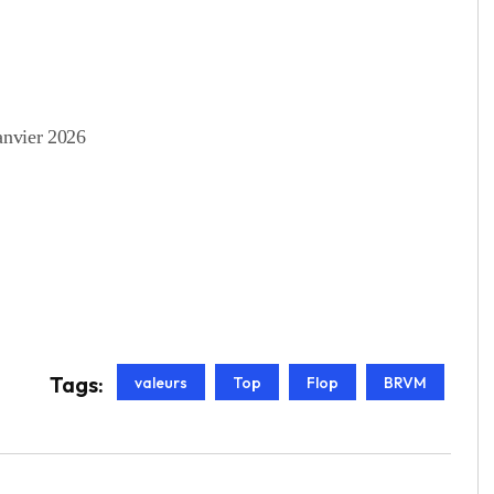
anvier 2026
Tags:
valeurs
Top
Flop
BRVM