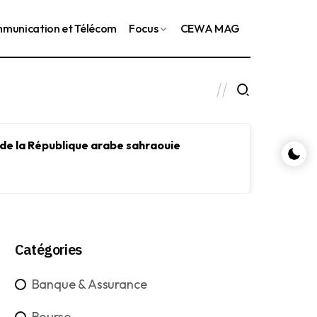
munication et Télécom
Focus
CEWA MAG
 de la République arabe sahraouie
Le FMI
le dév
Catégories
Banque & Assurance
Bourse