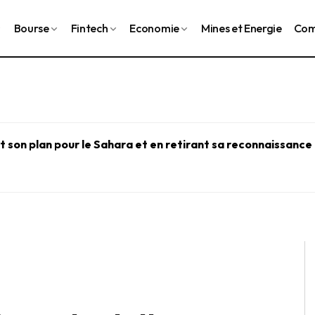
Bourse
Fintech
Economie
Mines et Energie
Com
 son plan pour le Sahara et en retirant sa reconnaissance