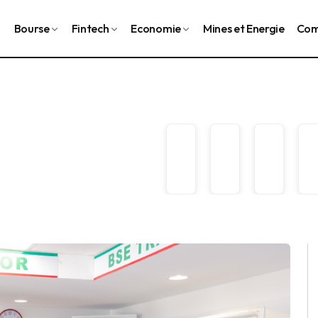
Bourse
Fintech
Economie
Mines et Energie
Com
avec Aliko Dangote sur l’importance d’investir dans l’énerg