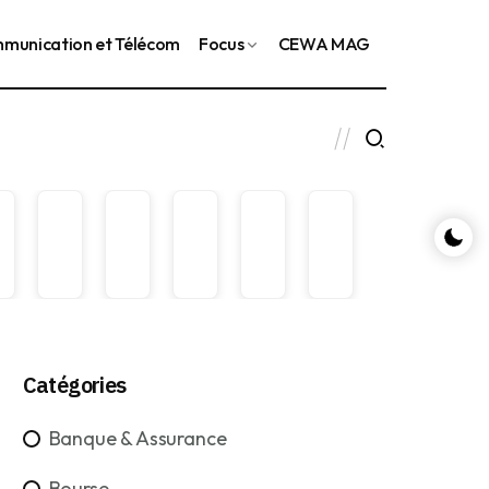
munication et Télécom
Focus
CEWA MAG
ie, les engrais et le ciment pour accélérer
Le gou
Catégories
Banque & Assurance
Bourse