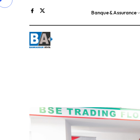
Banque & Assurance
Le FMI et Kristalina Georgieva ont échangé 
le développement économique.