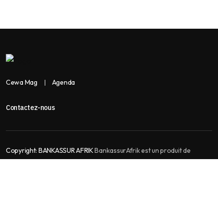
Cewa Mag
Agenda
Contactez-nous
Copyright:
BANKASSUR AFRIK
BankassurAfrik est un produit de
Facilitads, régie digitale Africaine implantée dans 3 pays: Côte
d’Ivoire- Sénégal-Maroc...