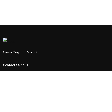
Cewa Mag
Agenda
Contactez-nous
Copyright:
BANKASSUR AFRIK
BankassurAfrik est un produit de
Facilitads, régie digitale Africaine implantée dans 3 pays: Côte
d’Ivoire- Sénégal-Maroc...