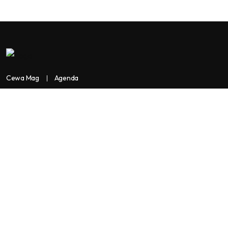
Cewa Mag
Agenda
Contactez-nous
Copyright:
BANKASSUR AFRIK
BankassurAfrik est un produit de
Facilitads, régie digitale Africaine implantée dans 3 pays: Côte
d’Ivoire- Sénégal-Maroc...