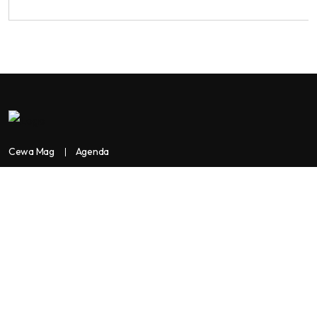
Cewa Mag
Agenda
Contactez-nous
Copyright:
BANKASSUR AFRIK
BankassurAfrik est un produit de
Facilitads, régie digitale Africaine implantée dans 3 pays: Côte
d’Ivoire- Sénégal-Maroc...