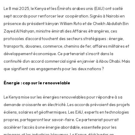
Le 8 mai 2025, le Kenya et les Émirats arabes unis (EAU) ont scellé
sept accords pour renforcer leur coopération. Signés à Nairobi en
présence du président kényan William Ruto et de Cheikh Abdullah Bin
Zayed Al Nahyan, ministre émirati des Affaires étrangères, ces
protocoles d’accord touchent des secteurs stratégiques : énergie,
transports, douanes, commerce, chemins de fer, affaires militaires et
développement économique. Ce partenariat s’inscrit dans la
continuité d’un accord commercial signé en janvier à Abou Dhabi. Mais
que signifient ces engagements pour les deux nations ?
Énergie : cap sur le renouvelable
Le Kenya mise sur les énergies renouvelables pour répondre à sa
demande croissante en électricité. Les accords prévoient des projets
éoliens, solaires et géothermiques. Les EAU, experts en technologies
propres, partageront leur savoir-faire. Ce partenariat pourrait
accélérer l’accès à une énergie abordable, essentielle pour les
ménages et les industries kényanes. Le Kenya, déjà leader en