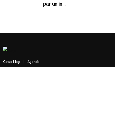
par un in...
Cewa Mag
Agenda
Contactez-nous
Copyright:
BANKASSUR AFRIK
BankassurAfrik est un produit de
Facilitads, régie digitale Africaine implantée dans 3 pays: Côte
d’Ivoire- Sénégal-Maroc...