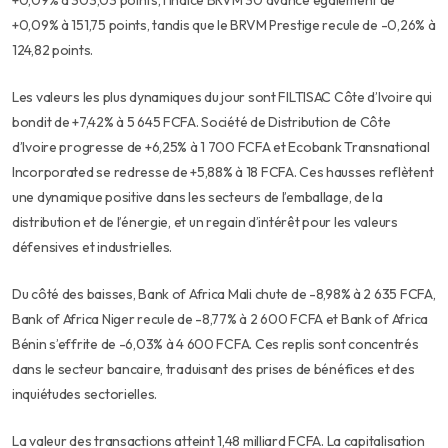
+0,09% à 303,03 points, l’indice BRVM 30 avance également de
+0,09% à 151,75 points, tandis que le BRVM Prestige recule de -0,26% à
124,82 points.
Les valeurs les plus dynamiques du jour sont FILTISAC Côte d’Ivoire qui
bondit de +7,42% à 5 645 FCFA. Société de Distribution de Côte
d’Ivoire progresse de +6,25% à 1 700 FCFA et Ecobank Transnational
Incorporated se redresse de +5,88% à 18 FCFA. Ces hausses reflètent
une dynamique positive dans les secteurs de l’emballage, de la
distribution et de l’énergie, et
un regain d’intérêt pour les valeurs
défensives et industrielles.
Du côté des baisses, Bank of Africa Mali chute de -8,98% à 2 635 FCFA,
Bank of Africa Niger recule de -8,77% à 2 600 FCFA et Bank of Africa
Bénin s’effrite de -6,03% à 4 600 FCFA. Ces replis sont concentrés
dans le secteur bancaire, traduisant des prises de bénéfices et des
inquiétudes sectorielles.
La valeur des transactions atteint 1,48 milliard FCFA. La capitalisation