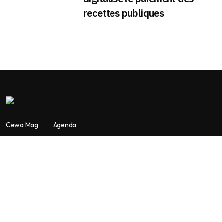
recettes publiques
Cewa Mag
Agenda
Contactez-nous
Copyright:
BANKASSUR AFRIK
BankassurAfrik est un produit de
Facilitads, régie digitale Africaine implantée dans 3 pays: Côte
d’Ivoire- Sénégal-Maroc...