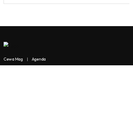
Cewa Mag
Agenda
Contactez-nous
Copyright:
BANKASSUR AFRIK
BankassurAfrik est un produit de
Facilitads, régie digitale Africaine implantée dans 3 pays: Côte
d’Ivoire- Sénégal-Maroc...