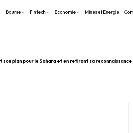
Bourse
Fintech
Economie
Mines et Energie
Com
 son plan pour le Sahara et en retirant sa reconnaissance