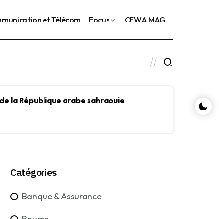
munication et Télécom
Focus
CEWA MAG
 de la République arabe sahraouie
Le FMI
le dév
Catégories
Banque & Assurance
Bourse