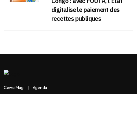
Congo : avec FOUTA, l'État
digitalise le paiement des
recettes publiques
Cewa Mag
Agenda
Contactez-nous
Copyright:
BANKASSUR AFRIK
BankassurAfrik est un produit de