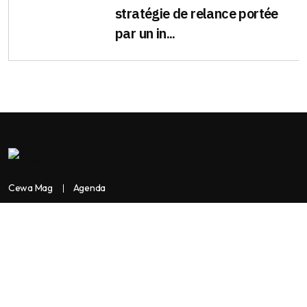
stratégie de relance portée
par un in...
Cewa Mag
Agenda
Contactez-nous
Copyright:
BANKASSUR AFRIK
BankassurAfrik est un produit de
Facilitads, régie digitale Africaine implantée dans 3 pays: Côte