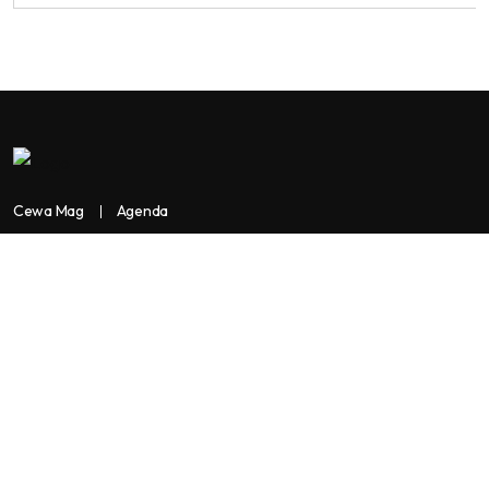
Cewa Mag
Agenda
Contactez-nous
Copyright:
BANKASSUR AFRIK
BankassurAfrik est un produit de
Facilitads, régie digitale Africaine implantée dans 3 pays: Côte
d’Ivoire- Sénégal-Maroc...