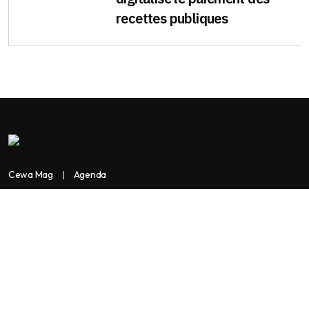
recettes publiques
Cewa Mag
Agenda
Contactez-nous
Copyright:
BANKASSUR AFRIK
BankassurAfrik est un produit de
Facilitads, régie digitale Africaine implantée dans 3 pays: Côte
d’Ivoire- Sénégal-Maroc...