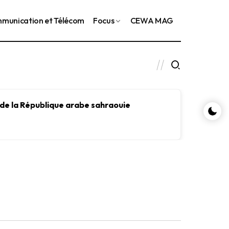
munication et Télécom
Focus
CEWA MAG
 de la République arabe sahraouie
Le FMI
le dév