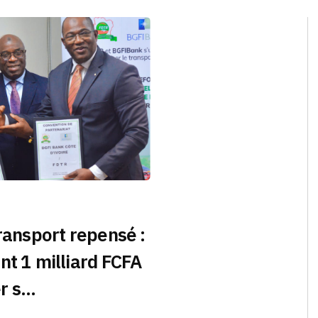
transport repensé :
nt 1 milliard FCFA
 s...