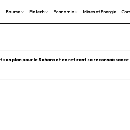
Bourse
Fintech
Economie
Mines et Energie
Com
 son plan pour le Sahara et en retirant sa reconnaissance