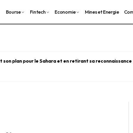
Bourse
Fintech
Economie
Mines et Energie
Com
 son plan pour le Sahara et en retirant sa reconnaissance