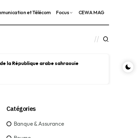
munication et Télécom
Focus
CEWA MAG
 de la République arabe sahraouie
Le FMI
le dév
Catégories
Banque & Assurance
Bourse