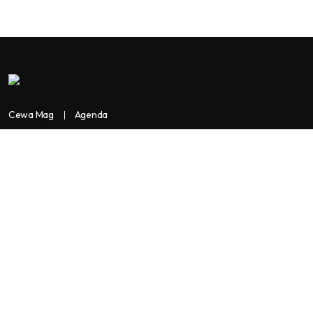
Cewa Mag
Agenda
Contactez-nous
Copyright:
BANKASSUR AFRIK
BankassurAfrik est un produit de
Facilitads, régie digitale Africaine implantée dans 3 pays: Côte
d’Ivoire- Sénégal-Maroc...