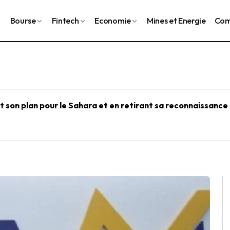
Bourse
Fintech
Economie
Mines et Energie
Com
 son plan pour le Sahara et en retirant sa reconnaissance