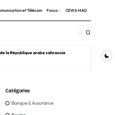
munication et Télécom
Focus
CEWA MAG
 de la République arabe sahraouie
Le FMI
le dév
Catégories
Banque & Assurance
Bourse