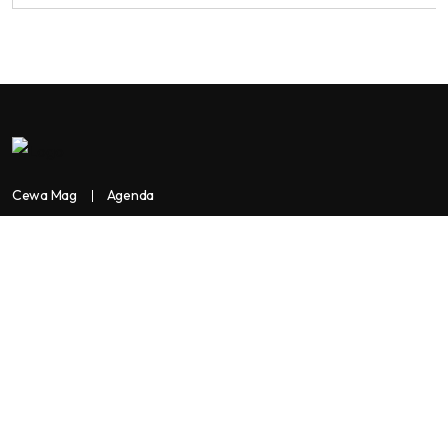
Cewa Mag
Agenda
Contactez-nous
Copyright:
BANKASSUR AFRIK
BankassurAfrik est un produit de
Facilitads, régie digitale Africaine implantée dans 3 pays: Côte
d’Ivoire- Sénégal-Maroc...