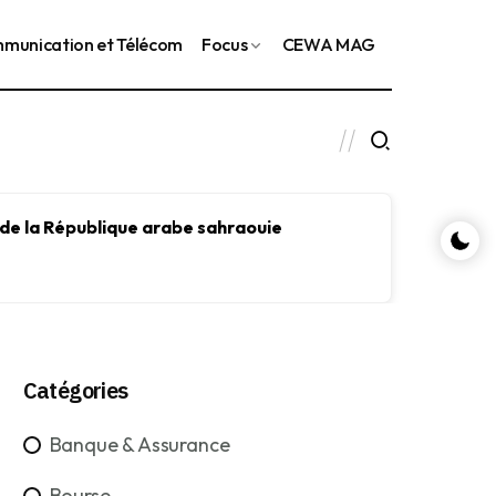
munication et Télécom
Focus
CEWA MAG
 de la République arabe sahraouie
Le FMI
le dév
Catégories
Banque & Assurance
Bourse