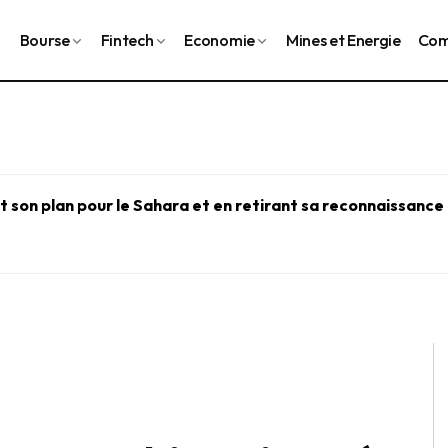
Bourse
Fintech
Economie
Mines et Energie
Com
 son plan pour le Sahara et en retirant sa reconnaissance