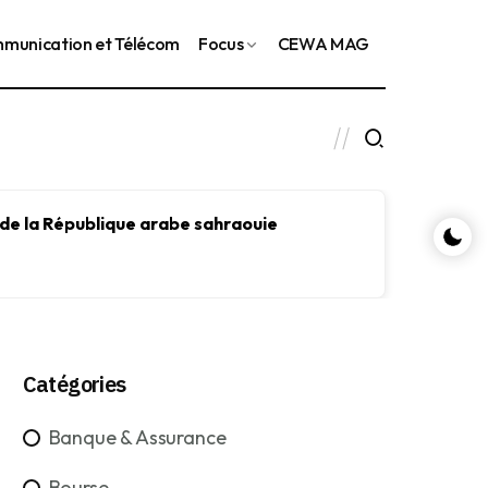
munication et Télécom
Focus
CEWA MAG
 de la République arabe sahraouie
Le FMI
le dév
Catégories
Banque & Assurance
Bourse