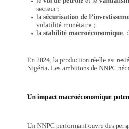
le
vol de pétrole
et le
vandalism
secteur ;
la
sécurisation de l’investissem
volatilité monétaire ;
la
stabilité macroéconomique
, 
En 2024, la production réelle est rest
Nigéria. Les ambitions de NNPC néces
Un impact macroéconomique potent
Un NNPC performant ouvre des persp