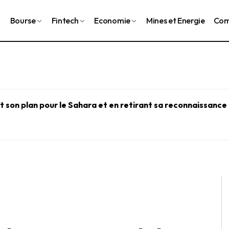
Bourse
Fintech
Economie
Mines et Energie
Com
 son plan pour le Sahara et en retirant sa reconnaissance