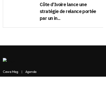
Côte d’Ivoire lance une
stratégie de relance portée
par un in...
Cewa Mag
Agenda
Contactez-nous
Copyright:
BANKASSUR AFRIK
BankassurAfrik est un produit de