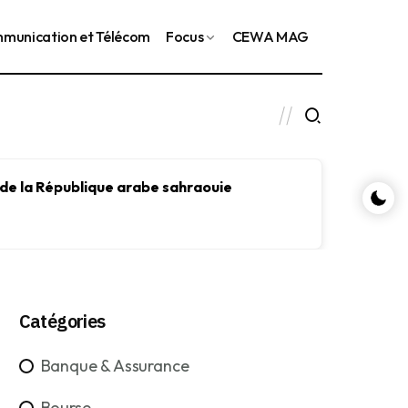
munication et Télécom
Focus
CEWA MAG
 de la République arabe sahraouie
Le FMI
le dév
Catégories
Banque & Assurance
Bourse