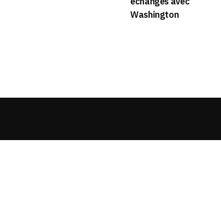
échanges avec
Washington
Cewa Mag
Agenda
Copyright:
BANKASSUR AFRIK
BankassurAfrik est un prod