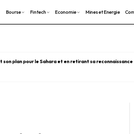
Bourse
Fintech
Economie
Mines et Energie
Com
 son plan pour le Sahara et en retirant sa reconnaissance