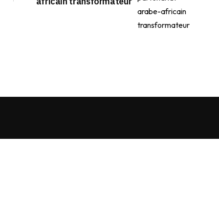
africain transformateur
uit de Facilitads, régie digitale Africaine implantée dans 3 pays: