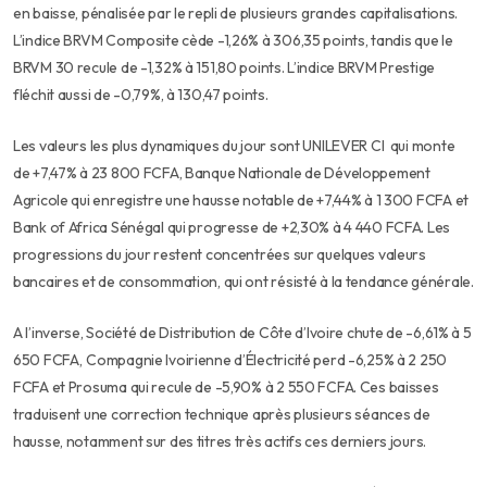
en baisse, pénalisée par le repli de plusieurs grandes capitalisations.
L’indice BRVM Composite cède -1,26% à 306,35 points, tandis que le
BRVM 30 recule de -1,32% à 151,80 points. L’indice BRVM Prestige
fléchit aussi de -0,79%, à 130,47 points.
Les valeurs les plus dynamiques du jour sont UNILEVER CI qui monte
de +7,47% à 23 800 FCFA, Banque Nationale de Développement
Agricole qui enregistre une hausse notable de +7,44% à 1 300 FCFA et
Bank of Africa Sénégal qui progresse de +2,30% à 4 440 FCFA. Les
progressions du jour restent concentrées sur quelques valeurs
bancaires et de consommation, qui ont résisté à la tendance générale.
A l’inverse, Société de Distribution de Côte d’Ivoire chute de -6,61% à 5
650 FCFA,
Compagnie Ivoirienne d’Électricité perd -6,25% à 2 250
FCFA et Prosuma qui recule de -5,90% à 2 550 FCFA. Ces baisses
traduisent une correction technique après plusieurs séances de
hausse, notamment sur des titres très actifs ces derniers jours.