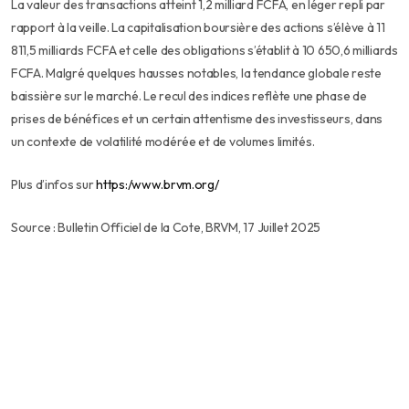
La valeur des transactions atteint 1,2 milliard FCFA, en léger repli par
rapport à la veille. La capitalisation boursière des actions s’élève à 11
811,5 milliards FCFA et celle des obligations s’établit à 10 650,6 milliards
FCFA. Malgré quelques hausses notables, la tendance globale reste
baissière sur le marché. Le recul des indices reflète une phase de
prises de bénéfices et un certain attentisme des investisseurs, dans
un contexte de volatilité modérée et de volumes limités.
Plus d’infos sur
https:/www.brvm.org/
Source : Bulletin Officiel de la Cote, BRVM, 17 Juillet 2025