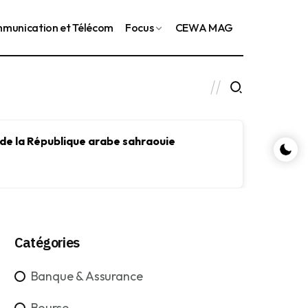
munication et Télécom
Focus
CEWA MAG
 de la République arabe sahraouie
Le FMI
le dév
Catégories
Banque & Assurance
Bourse