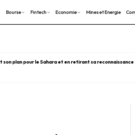
Bourse
Fintech
Economie
Mines et Energie
Com
 son plan pour le Sahara et en retirant sa reconnaissance