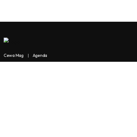
Cewa Mag
Agenda
Contactez-nous
Copyright:
BANKASSUR AFRIK
BankassurAfrik est un produit de
Facilitads, régie digitale Africaine implantée dans 3 pays: Côte
d’Ivoire- Sénégal-Maroc...