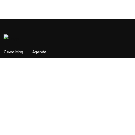
Cewa Mag
Agenda
Contactez-nous
Copyright:
BANKASSUR AFRIK
BankassurAfrik est un produit de
Facilitads, régie digitale Africaine implantée dans 3 pays: Côte
d’Ivoire- Sénégal-Maroc...