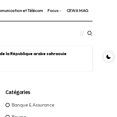
munication et Télécom
Focus
CEWA MAG
 de la République arabe sahraouie
Le FMI
le dév
Catégories
Banque & Assurance
Bourse