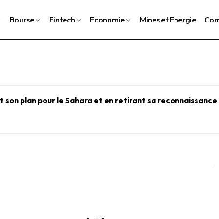
Bourse
Fintech
Economie
Mines et Energie
Com
 son plan pour le Sahara et en retirant sa reconnaissance