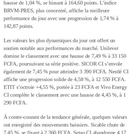
hausse de
1,04 %
, se hissant à
164,60 points
. L’indice
BRVM-PRES
, plus concentré, affiche la meilleure
performance du jour avec une progression de
1,74 %
à
142,87 points
.
Les valeurs les plus dynamiques du jour ont offert un
soutien notable aux performances du marché.
Unilever
domine le classement avec une hausse de
7,49 %
à
33 150
FCFA
, poursuivant sa série positive.
SICOR C
I s’envole
également de
7,45 %
pour atteindre
3 390 FCFA
.
Nestlé CI
affiche une progression solide de
4,58 %
, à
12 550 FCFA
.
ETIT
s’octroie
+4,55 %
, portée à
23 FCFA
et Vivo Energy
CI complète le classement avec une hausse de
4,45 %
, à
1
290 FCFA
.
À contre-courant de la tendance générale, quelques valeurs
ont enregistré des mouvements baissiers.
Sicable
chute de
7,45 %
, se fixant à
2 360 FCFA
.
Setao CI
abandonne
4,17