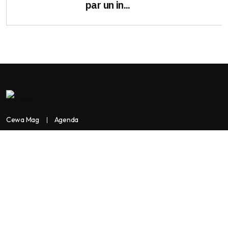
par un in...
Cewa Mag
Agenda
Contactez-nous
Copyright:
BANKASSUR AFRIK
BankassurAfrik est un produit de
Facilitads, régie digitale Africaine implantée dans 3 pays: Côte
d’Ivoire- Sénégal-Maroc...