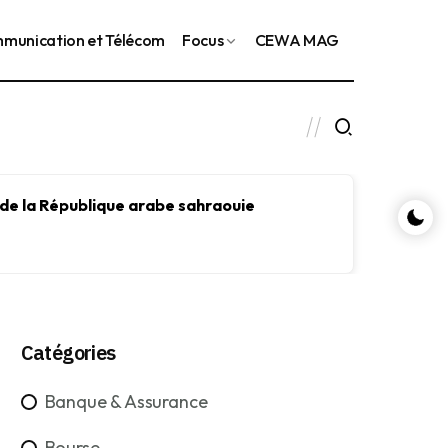
munication et Télécom
Focus
CEWA MAG
 de la République arabe sahraouie
Le FMI
le dév
Catégories
Banque & Assurance
Bourse