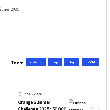
évrier 2026
Tags:
valeurs
Top
Flop
BRVM
16/02/2026
Orange Summer
e
Challenge 2025 : 50 000