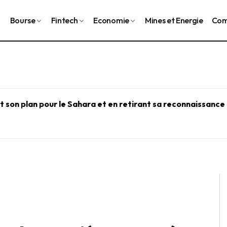
Bourse
Fintech
Economie
Mines et Energie
Com
 son plan pour le Sahara et en retirant sa reconnaissance