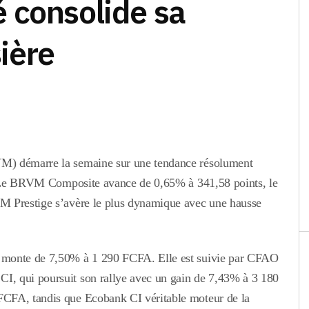
 consolide sa
suite
du
et
des
raffinage
en
critiques
pour
retirant
ière
soutenues
soutenir
sa
visant
l’intégration
reconna
l'institution
régionale.
de
l
la
Républiq
arabe
sahraoui
l
démocra
M) démarre la semaine sur une tendance résolument
t : Le BRVM Composite
avance de
0,65%
à
341,58 points
, le
M Prestige s’avère le plus dynamique avec une hausse
 monte de 7,50% à 1 290 FCFA. Elle est suivie par CFAO
, qui poursuit son rallye avec un gain de 7,43% à 3 180
FCFA, tandis que Ecobank CI véritable moteur de la