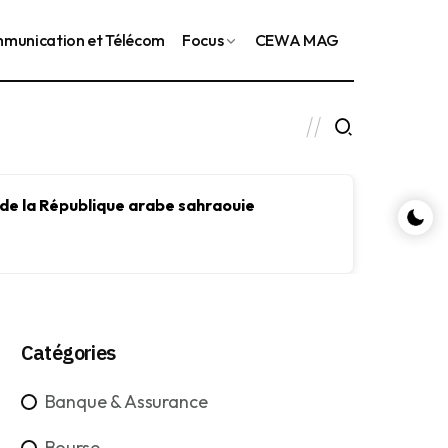
munication et Télécom
Focus
CEWA MAG
 de la République arabe sahraouie
Le FMI
le dév
Catégories
Banque & Assurance
Bourse