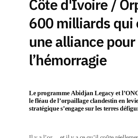
Côte d'Ivoire / Orp
600 milliards qui 
une alliance pour
l’hémorragie
Le programme Abidjan Legacy et l’ONG 
le fléau de l’orpaillage clandestin en le
stratégique s’engage sur les terres défigu
Il y a l’or… et il y a ce qu’il coûte réelle