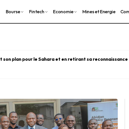
Bourse
Fintech
Economie
Mines et Energie
Com
 son plan pour le Sahara et en retirant sa reconnaissance