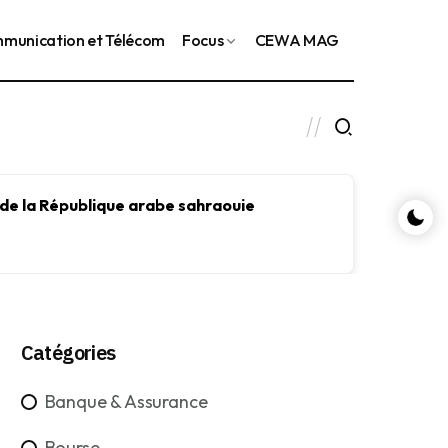
munication et Télécom
Focus
CEWA MAG
 de la République arabe sahraouie
Le FMI
le dév
Catégories
Banque & Assurance
Bourse