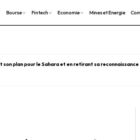
Bourse
Fintech
Economie
Mines et Energie
Com
 son plan pour le Sahara et en retirant sa reconnaissance