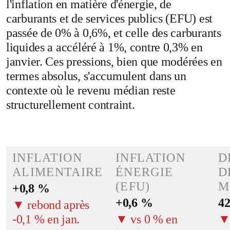
l'inflation en matière d'énergie, de
carburants et de services publics (EFU) est
passée de 0% à 0,6%, et celle des carburants
liquides a accéléré à 1%, contre 0,3% en
janvier. Ces pressions, bien que modérées en
termes absolus, s'accumulent dans un
contexte où le revenu médian reste
structurellement contraint.
INFLATION
INFLATION
D
ALIMENTAIRE
ÉNERGIE
D
(EFU)
M
+0,8 %
+0,6 %
42
▼ rebond après
-0,1 % en jan.
▼ vs 0 % en
▼ 