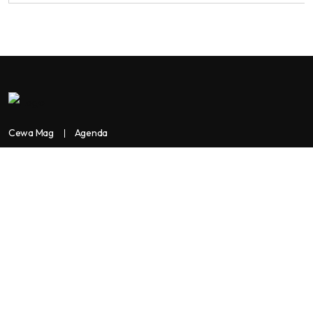
Cewa Mag
Agenda
Contactez-nous
Copyright:
BANKASSUR AFRIK
BankassurAfrik est un produit de
Facilitads, régie digitale Africaine implantée dans 3 pays: Côte
d’Ivoire- Sénégal-Maroc...