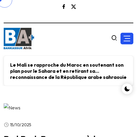
Maroc en soutenant son
Le FMI et Kristalina Geo
 retirant sa
Aliko Dangote sur l’impor
ublique arabe sahraouie
l’énergie, les engrais et 
le développement écono
15/10/2025