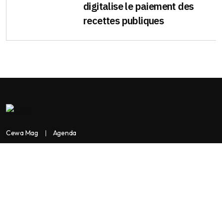
digitalise le paiement des
recettes publiques
Cewa Mag
Agenda
Contactez-nous
Copyright:
BANKASSUR AFRIK
BankassurAfrik est un produit de
Facilitads, régie digitale Africaine implantée dans 3 pays: Côte