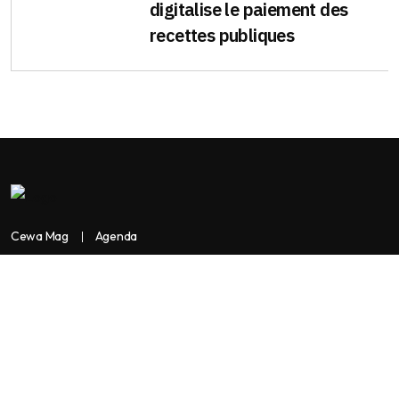
digitalise le paiement des
recettes publiques
Cewa Mag
Agenda
Contactez-nous
Copyright:
BANKASSUR AFRIK
BankassurAfrik est un produit de
Facilitads, régie digitale Africaine implantée dans 3 pays: Côte