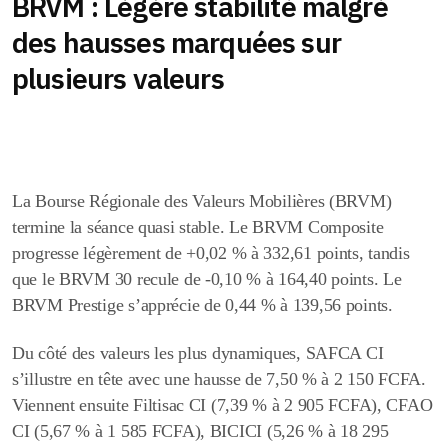
BRVM : Légère stabilité malgré
des hausses marquées sur
plusieurs valeurs
La Bourse Régionale des Valeurs Mobilières (BRVM)
termine la séance quasi stable. Le BRVM Composite
progresse légèrement de +0,02 % à 332,61 points, tandis
que le BRVM 30 recule de -0,10 % à 164,40 points. Le
BRVM Prestige s’apprécie de 0,44 % à 139,56 points.
Du côté des valeurs les plus dynamiques,
SAFCA CI
s’illustre en tête avec une hausse de
7,50 %
à
2 150 FCFA
.
Viennent ensuite
Filtisac CI (
7,39 % à
2 905 FCFA
),
CFAO
CI
(5,67 % à
1 585 FCFA
),
BICICI (
5,26 % à
18 295